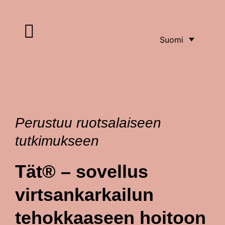
Suomi
Ota yhteyttä
Tietoja meistä
Perustuu ruotsalaiseen
tutkimukseen
Tät® – sovellus
virtsankarkailun
tehokkaaseen hoitoon