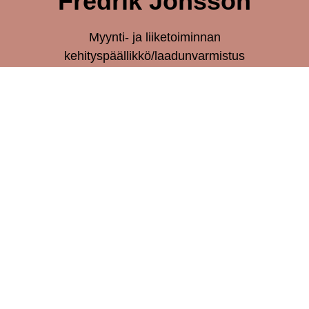
Fredrik Jonsson
Myynti- ja liiketoiminnan
kehityspäällikkö/laadunvarmistus
eContinence AB
Eriksbergsvägen 27
83143 Östersund
Ruotsi
Tät
Ota yhteyttä